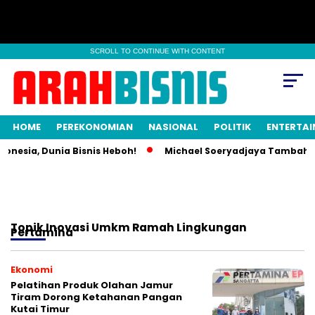
SCROLL TO CONTINUE WITH CONTENT
HOME
PEREKONOMIAN
NASIONAL
POLITIK
ENTERTA
onesia, Dunia Bisnis Heboh!
Michael Soeryadjaya Tambah Sa
Topik
Inovasi Umkm Ramah Lingkungan
Pertamina
Ekonomi
Pelatihan Produk Olahan Jamur
Tiram Dorong Ketahanan Pangan
Kutai Timur