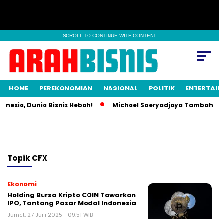
SCROLL TO CONTINUE WITH CONTENT
HOME
PEREKONOMIAN
NASIONAL
POLITIK
ENTERTA
onesia, Dunia Bisnis Heboh!
Michael Soeryadjaya Tambah Sa
Topik
CFX
Ekonomi
Holding Bursa Kripto COIN Tawarkan
IPO, Tantang Pasar Modal Indonesia
Jumat, 27 Juni 2025 - 09:51 WIB