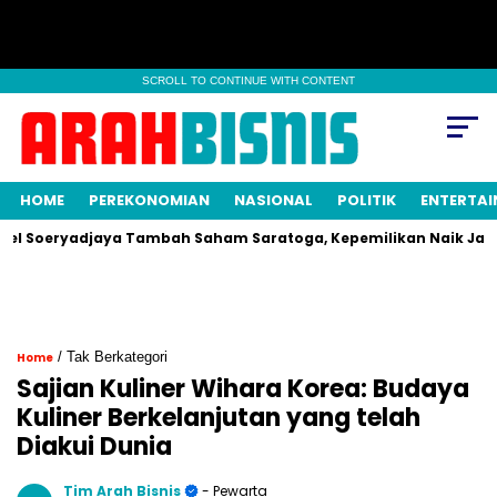
SCROLL TO CONTINUE WITH CONTENT
HOME
PEREKONOMIAN
NASIONAL
POLITIK
ENTERTA
oeryadjaya Tambah Saham Saratoga, Kepemilikan Naik Jadi 0,03
/ Tak Berkategori
Home
Sajian Kuliner Wihara Korea: Budaya
Kuliner Berkelanjutan yang telah
Diakui Dunia
Tim Arah Bisnis
- Pewarta