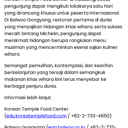
pengunjung dapat mengikuti lokakarya satu hari
yang dirancang khusus untuk peserta internasional.
Di Balwoo Gongyang, restoran pertama di dunia
yang menyajikan hidangan khas wihara, serta sukses
meraih bintang Michelin, pengunjung dapat
menikmati hidangan berupa rangkaian menu
musiman yang mencerminkan esensi sajian kuliner
wihara.
Semangat pemulihan, kontemplasi, dan kearifan
berkelanjutan yang tersaji dalam semangkuk
makanan khas wihara kini terus menyebar ke
berbagai penjuru dunia.
Informasi lebih lanjut:
Korean Temple Food Center
(
edu.koreatemplefood.com
/ +82-2-733-4650)
Balwoo Gongyang (
eng.balwoo.or.kr
/ +82-2-733-