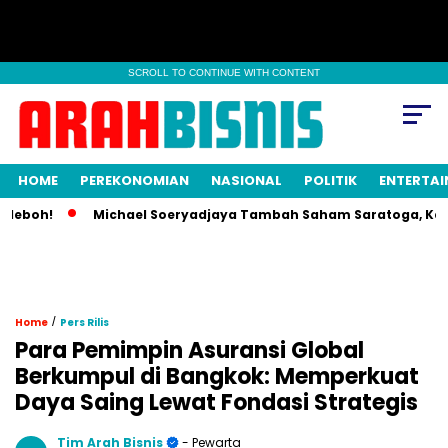
SCROLL TO CONTINUE WITH CONTENT
HOME
PEREKONOMIAN
NASIONAL
POLITIK
ENTERTA
boh!
Michael Soeryadjaya Tambah Saham Saratoga, Kepemili
/
Home
Pers Rilis
Para Pemimpin Asuransi Global
Berkumpul di Bangkok: Memperkuat
Daya Saing Lewat Fondasi Strategis
Tim Arah Bisnis
- Pewarta