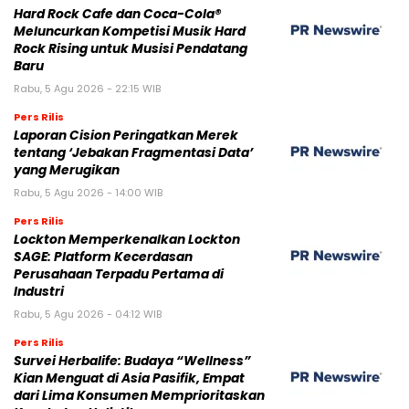
Hard Rock Cafe dan Coca-Cola®
Meluncurkan Kompetisi Musik Hard
Rock Rising untuk Musisi Pendatang
Baru
Rabu, 5 Agu 2026 - 22:15 WIB
Pers Rilis
Laporan Cision Peringatkan Merek
tentang ‘Jebakan Fragmentasi Data’
yang Merugikan
Rabu, 5 Agu 2026 - 14:00 WIB
Pers Rilis
Lockton Memperkenalkan Lockton
SAGE: Platform Kecerdasan
Perusahaan Terpadu Pertama di
Industri
Rabu, 5 Agu 2026 - 04:12 WIB
Pers Rilis
Survei Herbalife: Budaya “Wellness”
Kian Menguat di Asia Pasifik, Empat
dari Lima Konsumen Memprioritaskan