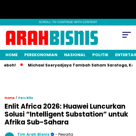
SCROLL TO CONTINUE WITH CONTENT
HOME
PEREKONOMIAN
NASIONAL
POLITIK
ENTERTA
boh!
Michael Soeryadjaya Tambah Saham Saratoga, Kepemili
/
Home
Pers Rilis
Enlit Africa 2026: Huawei Luncurkan
Solusi “Intelligent Substation” untuk
Afrika Sub-Sahara
Tim Arah Bisnis
- Pewarta