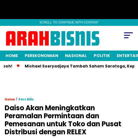
SCROLL TO CONTINUE WITH CONTENT
HOME
PEREKONOMIAN
NASIONAL
POLITIK
ENTERTA
!
Michael Soeryadjaya Tambah Saham Saratoga, Kepemilika
/
Home
Pers Rilis
Daiso Akan Meningkatkan
Peramalan Permintaan dan
Pemesanan untuk Toko dan Pusat
Distribusi dengan RELEX