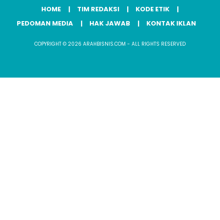
HOME
TIM REDAKSI
KODE ETIK
PEDOMAN MEDIA
HAK JAWAB
KONTAK IKLAN
COPYRIGHT © 2026 ARAHBISNIS.COM - ALL RIGHTS RESERVED