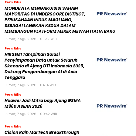
Pers Rilis
MONDEVITA MENGAKUISISI SAHAM
MAYORITAS DI UNDERSCORE DISTRICT,
PERUSAHAAN INDUK MAGLIANO,
SEBAGAI LANGKAH KEDUA DALAM
MEMBANGUN PLATFORM MEREK MEWAH ITALIA BARU
Jumat, 7 Agu 2026 - 09:32 WIB
Pers Rilis
HIKSEMI Tampilkan Solusi
Penyimpanan Data untuk Seluruh
Skenario di Ajang DTI Indonesia 2026,
Dukung Pengembangan AI di Asia
Tenggara
Jumat, 7 Agu 2026 - 04:14 WIB
Pers Rilis
Huawei Jadi Mitra bagi Ajang GSMA
M360 ASEAN 2026
Jumat, 7 Agu 2026 - 00:42 WIB
Pers Rilis
Cision Raih MarTech Breakthrough