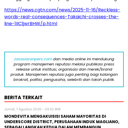
https://news.cgtn.com/news/2025-11-16/Reckless-
words-real-consequences-Takaichi-crosses-the-
line-1IlC1jwrBHW/p.html
Jasasiaranpers.com
dan media online ini mendukung
program manajemen reputasi melalui publikasi press
release untuk institusi, organisasi dan merek/brand
produk. Manajemen reputasi juga penting bagi kalangan
birokrat, politisi, pengusaha, selebriti dan tokoh publik.
BERITA TERKAIT
Jumat, 7 Agustus 2026 - 09:32 WIB
MONDEVITA MENGAKUISISI SAHAM MAYORITAS DI
UNDERSCORE DISTRICT, PERUSAHAAN INDUK MAGLIANO,
SEBAGAI LANGKAH KEDUA DALAM MEMBANGUN