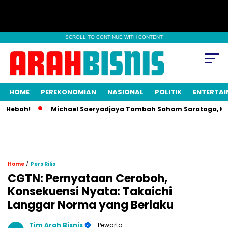
SCROLL TO CONTINUE WITH CONTENT
HOME
PEREKONOMIAN
NASIONAL
POLITIK
ENTERTA
Heboh!
Michael Soeryadjaya Tambah Saham Saratoga, Kepemi
/
Home
Pers Rilis
CGTN: Pernyataan Ceroboh,
Konsekuensi Nyata: Takaichi
Langgar Norma yang Berlaku
Tim Arah Bisnis
- Pewarta