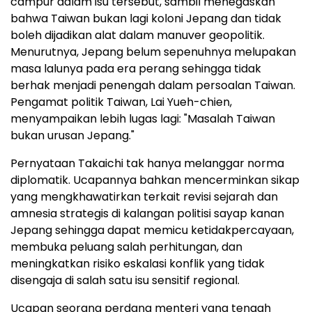
campur dalam isu tersebut, sambil menegaskan
bahwa
Taiwan
bukan lagi koloni Jepang dan tidak
boleh dijadikan alat dalam manuver geopolitik.
Menurutnya, Jepang belum sepenuhnya melupakan
masa lalunya pada era perang sehingga tidak
berhak menjadi penengah dalam persoalan
Taiwan
.
Pengamat politik
Taiwan
,
Lai Yueh
-chien,
menyampaikan lebih lugas lagi: "Masalah Taiwan
bukan urusan Jepang."
Pernyataan Takaichi tak hanya melanggar norma
diplomatik. Ucapannya bahkan mencerminkan sikap
yang mengkhawatirkan terkait revisi sejarah dan
amnesia strategis di kalangan politisi sayap kanan
Jepang sehingga dapat memicu ketidakpercayaan,
membuka peluang salah perhitungan, dan
meningkatkan risiko eskalasi konflik yang tidak
disengaja di salah satu isu sensitif regional.
Ucapan seorang perdana menteri yang tengah