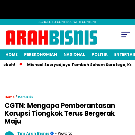
SCROLL TO CONTINUE WITH CONTENT
HOME
PEREKONOMIAN
NASIONAL
POLITIK
ENTERTA
boh!
Michael Soeryadjaya Tambah Saham Saratoga, Kepemili
/
Home
Pers Rilis
CGTN: Mengapa Pemberantasan
Korupsi Tiongkok Terus Bergerak
Maju
Tim Arah Bisnis
- Pewarta