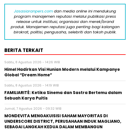
Jasasiaranpers.com
dan media online ini mendukung
program manajemen reputasi melalui publikasi press
release untuk institusi, organisasi dan merek/brand
produk. Manajemen reputasi juga penting bagi kalangan
birokrat, politisi, pengusaha, selebriti dan tokoh publik.
BERITA TERKAIT
Sabtu, 8 Agustus 2026 - 14:26 WIB
Himel Hadirkan Visi Hunian Modern melalui Kampanye
Global “Dream Home”
Sabtu, 8 Agustus 2026 - 14:19 WIB
FAMILIARITÉ: Ketika Sinema dan Sastra Bertemu dalam
Sebuah Karya Puitis
Jumat, 7 Agustus 2026 - 09:32 WIB
MONDEVITA MENGAKUISISI SAHAM MAYORITAS DI
UNDERSCORE DISTRICT, PERUSAHAAN INDUK MAGLIANO,
SEBAGAI LANGKAH KEDUA DALAM MEMBANGUN