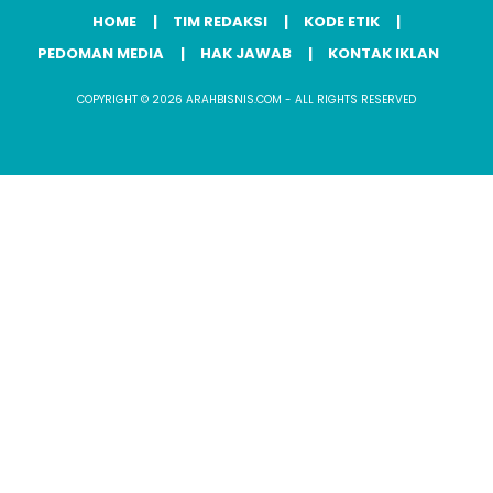
HOME
TIM REDAKSI
KODE ETIK
PEDOMAN MEDIA
HAK JAWAB
KONTAK IKLAN
COPYRIGHT © 2026 ARAHBISNIS.COM - ALL RIGHTS RESERVED