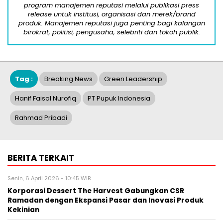
program manajemen reputasi melalui publikasi press
release untuk institusi, organisasi dan merek/brand
produk. Manajemen reputasi juga penting bagi kalangan
birokrat, politisi, pengusaha, selebriti dan tokoh publik.
Tag :
Breaking News
Green Leadership
Hanif Faisol Nurofiq
PT Pupuk Indonesia
Rahmad Pribadi
BERITA TERKAIT
Senin, 6 April 2026 - 10:45 WIB
Korporasi Dessert The Harvest Gabungkan CSR
Ramadan dengan Ekspansi Pasar dan Inovasi Produk
Kekinian