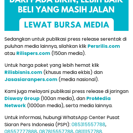
Sedangkan untuk publikasi press release serentak di
puluhan media lainnya, silahkan klik
Persrilis.com
atau
Rilispers.com
(150an media).
Untuk harga paket yang lebih hemat klik
Rilisbisnis.com
(khusus media ekbis) dan
Jasasiaranpers.com
(media nasional).
Kami juga melayani publikasi press release di jaringan
Disway Group
(100an media), dan
ProMedia
Network
(1000an media), serta media lainnya.
Untuk informasi, hubungi WhatsApp Center Pusat
Siaran Pers Indonesia (PSPI):
085315557788
,
08557777888
,
087815557788
,
08111157788
.