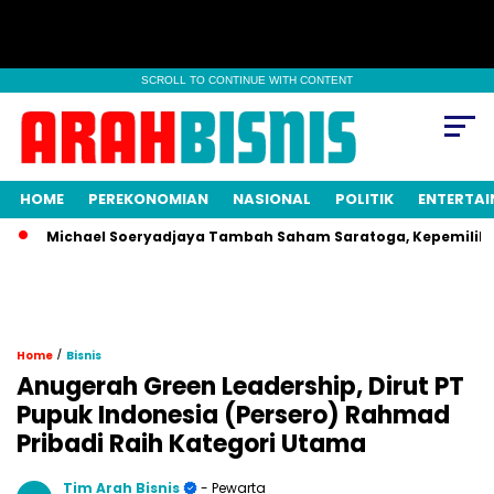
SCROLL TO CONTINUE WITH CONTENT
HOME
PEREKONOMIAN
NASIONAL
POLITIK
ENTERTA
Michael Soeryadjaya Tambah Saham Saratoga, Kepemilikan Naik
/
Home
Bisnis
Anugerah Green Leadership, Dirut PT
Pupuk Indonesia (Persero) Rahmad
Pribadi Raih Kategori Utama
Tim Arah Bisnis
- Pewarta